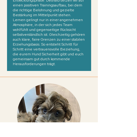
Entwicklungsphase. Deshalb setzen wir auf
einen positiven Trainingsaufbau, bei dem
die richtige Belohnung und gezielte
Bestärkung im Mittelpunkt stehen.
Lernen gelingt nur in einer angenehmen
Atmosphäre, in der sich jedes Team
wohlfühlt und gegenseitige Rücksicht
selbstverständlich ist. Gleichzeitig gehören
auch klare, faire Grenzen zu einer stabilen
Erziehungsbasis. So entsteht Schritt für
Schritt eine vertrauensvolle Beziehung,
die eurem Hund Sicherheit gibt und euch
gemeinsam gut durch kommende
Herausforderungen trägt.