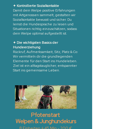
✦ Kontrollierte Sozialkontakte
Damit dein Welpe positive Erfahrungen
mit Artgenossen sammelt, gestalten wir
Sozialkontakte bewusst und sicher. Du
lernst die Hundesprache zu lesen und
Situationen richtig einzuschätzen, sodass
dein Welpe optimal aufgestellt ist.
✦ Die wichtigsten Basics der
Hundeerziehung
Rückruf, Aufmerksamkeit, Sitz, Platz & Co:
Wir vermitteln dir die grundlegenden
Elemente für den Start ins Hundeleben.
Ziel ist ein alltagstauglicher, entspannter
Start ins gemeinsame Leben.
Pfotenstart
Welpen & Junghundekurs
8 Einheiten á 45 Min - 200 €