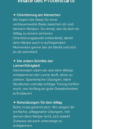
Inhalte des Pfotenstarts
✦ Orientierung am Menschen
Wir legen die Basis für eine
vertrauensvolle Basis zwischen dir und
deinem Welpen. Du lernst, wie du dich im
Alltag zu einem sicheren
Orientierungspunkt entwickelst, damit
dein Welpe auch in aufregenden
Momenten gerne bei dir bleibt und sich
an dir orientiert.
✦ Die ersten Schritte der
Leinenführigkeit
Gemeinsam üben wir, wie dein Welpe
entspannt an der Leine läuft, ohne zu
ziehen. Spielerische Übungen, klare
Strukturen und das richtige Timing helfen
euch, von Anfang an gute Gewohnheiten
aufzubauen.
✦ Ruheübungen für den Alltag
Ruhe muss gelernt sein. Wir zeigen dir
einfache, alltagsnahe Übungen, mit
denen dein Welpe lernt, sich sowohl
Zuhause als auch unterwegs zu
entspannen.