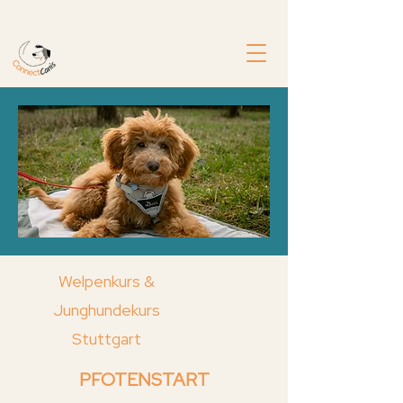
+49 176 24021437
Welpenkurs &
Junghundekurs
Stuttgart
PFOTENSTART