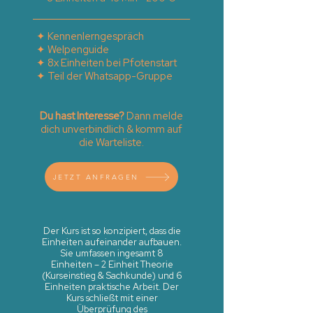
✦ Kennenlerngespräch
✦ Welpenguide
✦ 8x Einheiten bei Pfotenstart
✦ Teil der Whatsapp-Gruppe
Du hast Interesse?
Dann melde
dich unverbindlich & komm auf
die Warteliste.
JETZT ANFRAGEN
Der Kurs ist so konzipiert, dass die
Einheiten aufeinander aufbauen.
Sie umfassen ingesamt 8
Einheiten – 2 Einheit Theorie
(Kurseinstieg & Sachkunde) und 6
Einheiten praktische Arbeit. Der
Kurs schließt mit einer
Überprüfung des