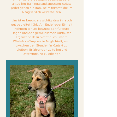
aktuellen Trainingsstand anpassen, sodass
jeder genau die Impulse mitnimmt, die im
Alltag wirklich weiterhelfen.
Uns ist es besonders wichtig, dass ihr euch
gut begleitet fühlt: Am Ende jeder Einheit
nehmen wir uns bewusst Zeit für eure
Fragen und den gemeinsamen Austausch.
Ergänzend dazu bietet euch unsere
WhatsApp-Gruppe die Möglichkeit, auch
zwischen den Stunden in Kontakt zu
bleiben, Erfahrungen zu teilen und
Unterstützung zu erhalten.