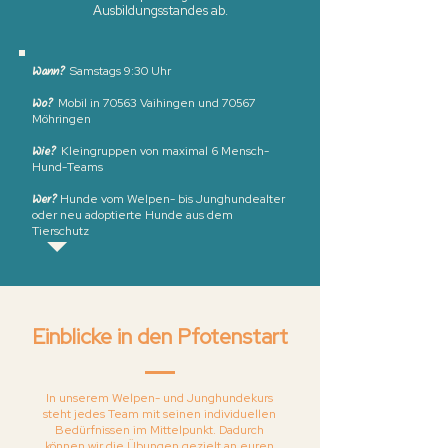
Ausbildungsstandes ab.
Wann?
Samstags 9:30 Uhr
Wo?
Mobil in 70563 Vaihingen und 70567
Möhringen
Wie?
Kleingruppen von maximal 6 Mensch-
Hund-Teams
Wer?
Hunde vom Welpen- bis Junghundealter
oder neu adoptierte Hunde aus dem
Tierschutz
Einblicke in den Pfotenstart
In unserem Welpen- und Junghundekurs
steht jedes Team mit seinen individuellen
Bedürfnissen im Mittelpunkt. Dadurch
können wir die Übungen gezielt an euren