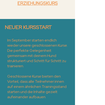
ERZIEHUNGSKURS
NEUER KURSSTART
Im September starten endlich
wieder unsere geschlossenen Kurse.
Die perfekte Gelegenheit
gemeinsam mit deinem Hund
strukturiert und Schritt für Schritt zu
trainieren.
Geschlossene Kurse bieten den
Vorteil, dass alle Teilnehmer:innen
auf einem ähnlichen Trainingsstand
starten und die Inhalte gezielt
aufeinander aufbauen.