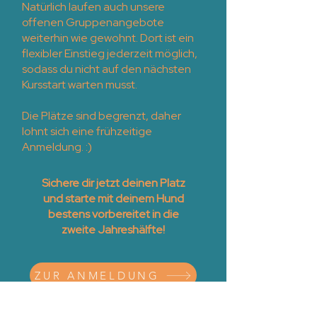
Natürlich laufen auch unsere
offenen Gruppenangebote
weiterhin wie gewohnt. Dort ist ein
flexibler Einstieg jederzeit möglich,
sodass du nicht auf den nächsten
Kursstart warten musst.
Die Plätze sind begrenzt, daher
lohnt sich eine frühzeitige
Anmeldung. :)
Sichere dir jetzt deinen Platz
und starte mit deinem Hund
bestens vorbereitet in die
zweite Jahreshälfte!
ZUR ANMELDUNG